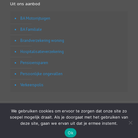
Uit ons aanbod
BA Motorrijtuigen
BA Familiale
Brandverzekering woning
Hospitalisatieverzekering
Pensioensparen
Persoonlijke ongevallen
Verkeerspolis
We gebruiken cookies om ervoor te zorgen dat onze site zo
soepel mogelijk draait. Als je doorgaat met het gebruiken van
deze site, gaan we ervan uit dat je ermee instemt.
2017 © copyright Webassur.be - Powered by
Modulink.be - Webassur
Ok