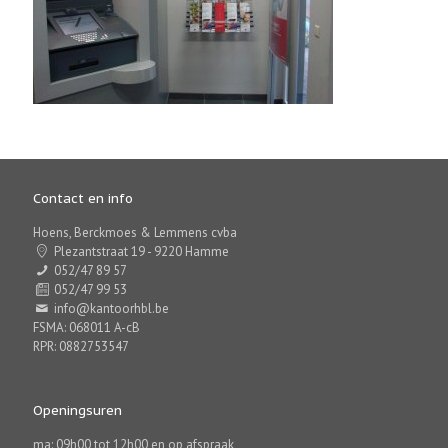
Contact en info
Hoens, Berckmoes & Lemmens cvba
Plezantstraat 19 - 9220 Hamme
052/47 89 57
052/47 99 53
info@kantoorhbl.be
FSMA: 068011 A-cB
RPR: 0882753547
Openingsuren
ma: 09h00 tot 12h00 en op afspraak