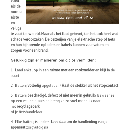
voelt
als de
norma
alste
en
veiligs
te zaak ter wereld. Maar als het fout gebeurt, kan het ook heel wat
schade veroorzaken. De batterijen van je elektrische step of fiets
en hun bijhorende opladers en kabels kunnen vuur vatten en
zorgen voor een brand.
Gelukkig zijn er manieren om dit te vermijden:
1. Laad enkel op in een
ruimte met een rookmelder
en blijf in de
buurt
2. Batterij
volledig
opgeladen?
Haal de stekker uit het stopcontact
3. Batterij
beschadigd, defect of niet meer in gebruik
? Bewaar ze
op een veilige plaats en breng ze zo snel mogelijk naar
het
recyclagepark
of je fietshandelaar
4. Elke batterij is anders.
Lees daarom de handleiding van je
apparaat
zorgvuldig na