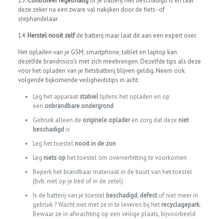
13.
Controleer regelmatig
of je batterij niet beschadigd is en laat
deze zeker na een zware val nakijken door de fiets- of
stephandelaar
14.
Herstel nooit zelf
de batterij maar laat dit aan een expert over.
Het opladen van je GSM, smartphone, tablet en laptop kan
dezelfde brandrisico’s met zich meebrengen. Dezelfde tips als deze
voor het opladen van je fietsbatterij blijven geldig. Neem ook
volgende bijkomende veiligheidstips in acht:
Leg het apparaat
stabiel
tijdens het opladen en op
een
onbrandbare ondergrond
Gebruik alleen de
originele oplader
en zorg dat deze
niet
beschadigd
is
Leg het toestel
nooit in de zon
Leg
niets op
het toestel om oververhitting te voorkomen
Beperk het brandbaar materiaal in de buurt van het toestel
(bvb. niet op je bed of in de zetel)
Is de batterij van je toestel
beschadigd
,
defect
of niet meer in
gebruik ? Wacht niet met ze in te leveren bij het
recyclagepark
.
Bewaar ze in afwachting op een veilige plaats, bijvoorbeeld