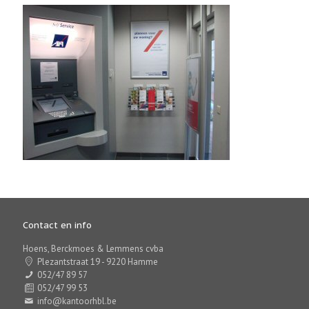
Contact en info
Hoens, Berckmoes & Lemmens cvba
Plezantstraat 19 - 9220 Hamme
052/47 89 57
052/47 99 53
info@kantoorhbl.be